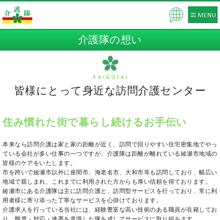
Pow
ered
介護隊の想い
by
皆様にとって身近な訪問介護センター
住み慣れた街で暮らし続けるお手伝い
本来なら訪問介護は家と家の距離が近く、訪問で回りやすい住宅密集地でやっ
ている会社が多い仕事の一つですが、介護隊は距離が離れている綾瀬市地域の
皆様のケアをいたします。
市を跨いで綾瀬市以外に座間市、海老名市、大和市等も訪問しており、幅広い
地域で親しまれ、これまでに利用された方からも厚い信頼を得ております。
綾瀬市にある介護隊は主に訪問介護と、訪問型サービスを行っており、常に利
用者様に寄り添った丁寧なサービスを心掛けております。
介護求人を行っている当社には、経験豊富な高い技術のある職員が在籍してお
り、態度・対応・連帯を意識した隊を成してサービスに取り組みます。